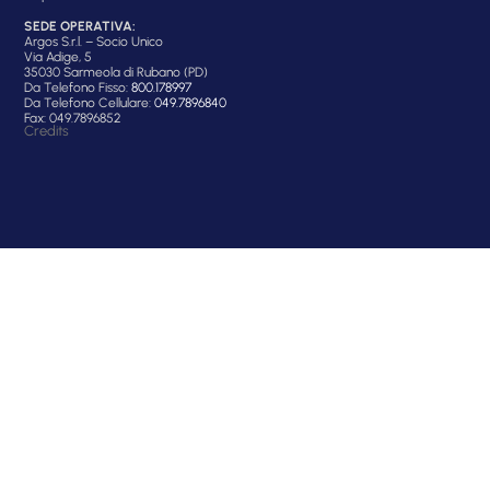
SEDE OPERATIVA:
Argos S.r.l. – Socio Unico
Via Adige, 5
35030 Sarmeola di Rubano (PD)
Da Telefono Fisso:
800.178997
Da Telefono Cellulare:
049.7896840
Fax: 049.7896852
Credits