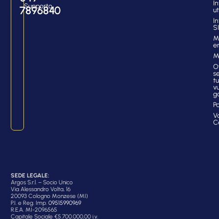
In
Supporto
7896840
ut
I
S
M
e
M
O
se
tu
vu
g
P
V
C
SEDE LEGALE:
Argos S.r.l. – Socio Unico
Via Alessandro Volta, 16
20093 Cologno Monzese (MI)
P.I. e Reg. Imp.
09515990969
R.E.A. MI-2096565
Capitale Sociale €5.700.000,00 i.v.