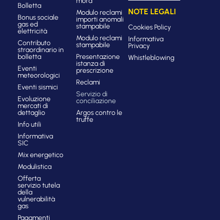
mora
Bolletta
NOTE LEGALI
Modulo reclami
Bonus sociale
importi anomali
gas ed
stampabile
Cookies Policy
elettricità
Modulo reclami
Informativa
Contributo
stampabile
Privacy
straordinario in
bolletta
Presentazione
Whistleblowing
istanza di
Eventi
prescrizione
meteorologici
Reclami
Eventi sismici
Servizio di
Evoluzione
conciliazione
mercati di
dettaglio
Argos contro le
truffe
Info utili
Informativa
SIC
Mix energetico
Modulistica
Offerta
servizio tutela
della
vulnerabilità
gas
Pagamenti