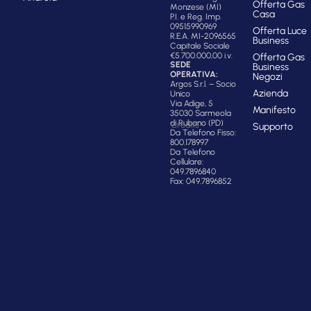
Offerta Gas
Monzese (MI)
Casa
P.I. e Reg. Imp.
09515990969
Offerta Luce
R.E.A. MI-2096565
Business
Capitale Sociale
€5.700.000,00 i.v.
Offerta Gas
SEDE
Business
OPERATIVA:
Negozi
Argos S.r.l. – Socio
Azienda
Unico
Via Adige, 5
Manifesto
35030 Sarmeola
di Rubano (PD)
Credits
Supporto
Da Telefono Fisso:
800.178997
Da Telefono
Cellulare:
049.7896840
Fax: 049.7896852