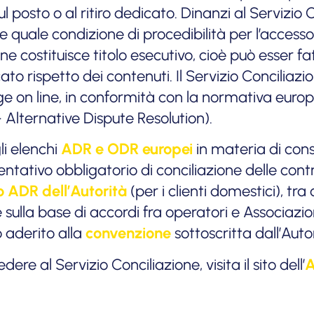
 posto o al ritiro dedicato. Dinanzi al Servizio Co
e quale condizione di procedibilità per l’accesso 
ne costituisce titolo esecutivo, cioè può esser fat
o rispetto dei contenuti. Il Servizio Conciliazi
ge on line, in conformità con la normativa europe
 Alternative Dispute Resolution).
gli elenchi
ADR e ODR europei
in materia di cons
tentativo obbligatorio di conciliazione delle contr
o ADR dell’Autorità
(per i clienti domestici), tr
 sulla base di accordi fra operatori e Associazi
aderito alla
convenzione
sottoscritta dall’Aut
re al Servizio Conciliazione, visita il sito dell’
A