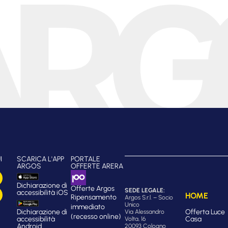
I
SCARICA L'APP
PORTALE
ARGOS
OFFERTE ARERA
Dichiarazione di
Offerte Argos
SEDE LEGALE:
accessibilità iOS
HOME
Ripensamento
Argos S.r.l. – Socio
Unico
immediato
Dichiarazione di
Offerta Luce
Via Alessandro
(recesso online)
accessibilità
Casa
Volta, 16
Android
20093 Cologno