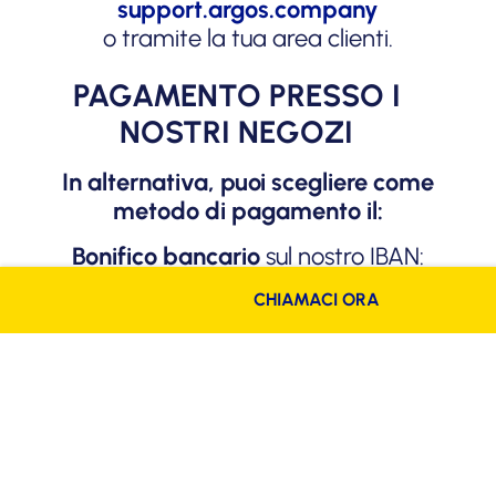
support.argos.company
o tramite la tua area clienti.
PAGAMENTO PRESSO I
NOSTRI NEGOZI
In alternativa, puoi scegliere come
metodo di pagamento il:
Bonifico bancario
sul nostro IBAN:
IT18D0760102000001034741452
CHIAMACI ORA
Ricorda di indicare correttamente nella
causale il numero
della o delle fatture che desideri saldare.
Bollettino postale
presso tabaccherie o
uffici postali.
Puoi effettuare il pagamento anche di